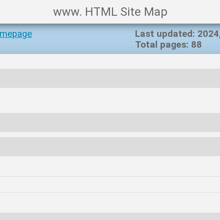
www. HTML Site Map
mepage
Last updated: 2024,
Total pages: 88